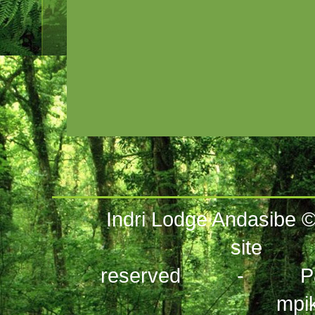
Indri Lodge Andasibe 
site
- A
reserved -
P
mpi