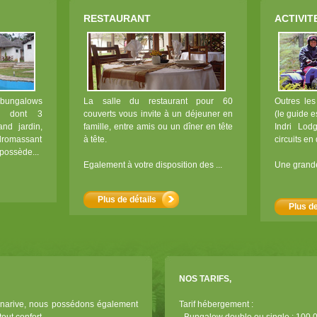
RESTAURANT
ACTIVIT
bungalows
La salle du restaurant pour 60
Outres les
és dont 3
couverts vous invite à un déjeuner en
(le guide e
nd jardin,
famille, entre amis ou un dîner en tête
Indri Lod
ydromassant
à tête.
circuits en
possède...
Egalement à votre disposition des ...
Une grande 
Plus de détails
Plus de
NOS TARIFS,
anarive, nous possédons également
Tarif hébergement :