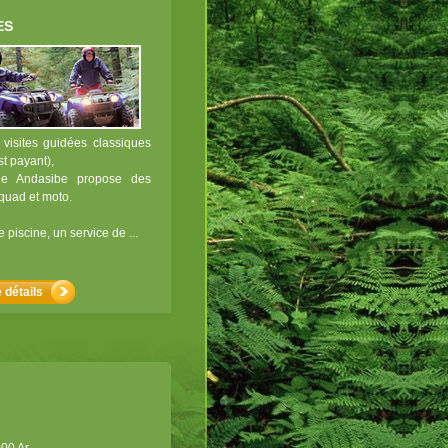
ES
 visites guidées classiques
st payant),
ge Andasibe propose des
 quad et moto.
piscine, un service de ...
 détails